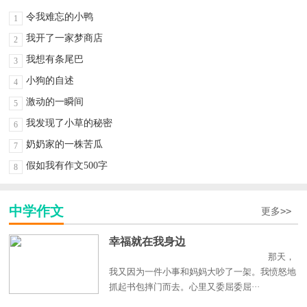
令我难忘的小鸭
1
我开了一家梦商店
2
我想有条尾巴
3
小狗的自述
4
激动的一瞬间
5
我发现了小草的秘密
6
奶奶家的一株苦瓜
7
假如我有作文500字
8
中学作文
更多>>
幸福就在我身边
那天，
我又因为一件小事和妈妈大吵了一架。我愤怒地
抓起书包摔门而去。心里又委屈委屈···