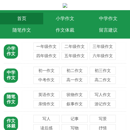
首页
小学作文
中学作文
随笔作文
作文体裁
留言建议
一年级作文
二年级作文
三年级作文
小学
作文
四年级作文
五年级作文
六年级作文
小升初作文
初一作文
初二作文
初三作文
中学
作文
中考作文
高一作文
高二作文
高三作文
高考作文
英语作文
状物作文
写人作文
随笔
作文
亲情作文
叙事作文
游记作文
读后感作文
话题作文
写人
记事
写景
作文
体裁
读后感
写物
抒情