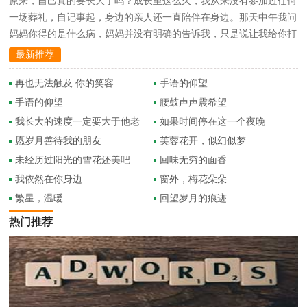
原来，自己真的要长大了吗？成长至这么久，我从来没有参加过任何
一场葬礼，自记事起，身边的亲人还一直陪伴在身边。那天中午我问
妈妈你得的是什么病，妈妈并没有明确的告诉我，只是说让我给你打
···
最新推荐
再也无法触及 你的笑容
手语的仰望
手语的仰望
腰鼓声声震希望
我长大的速度一定要大于他老
如果时间停在这一个夜晚
去的速度
愿岁月善待我的朋友
芙蓉花开，似幻似梦
未经历过阳光的雪花还美吧
回味无穷的面香
我依然在你身边
窗外，梅花朵朵
繁星，温暖
回望岁月的痕迹
热门推荐