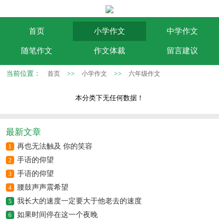
首页
小学作文
中学作文
随笔作文
作文体裁
留言建议
当前位置：
首页
>>
小学作文
>>
六年级作文
本分类下无任何数据！
最新文章
再也无法触及 你的笑容
1
手语的仰望
2
手语的仰望
3
腰鼓声声震希望
4
我长大的速度一定要大于他老去的速度
5
如果时间停在这一个夜晚
6