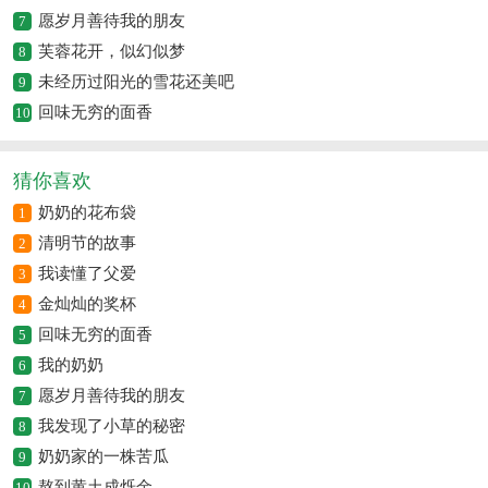
愿岁月善待我的朋友
7
芙蓉花开，似幻似梦
8
未经历过阳光的雪花还美吧
9
回味无穷的面香
10
猜你喜欢
奶奶的花布袋
1
清明节的故事
2
我读懂了父爱
3
金灿灿的奖杯
4
回味无穷的面香
5
我的奶奶
6
愿岁月善待我的朋友
7
我发现了小草的秘密
8
奶奶家的一株苦瓜
9
熬到黄土成烁金
10