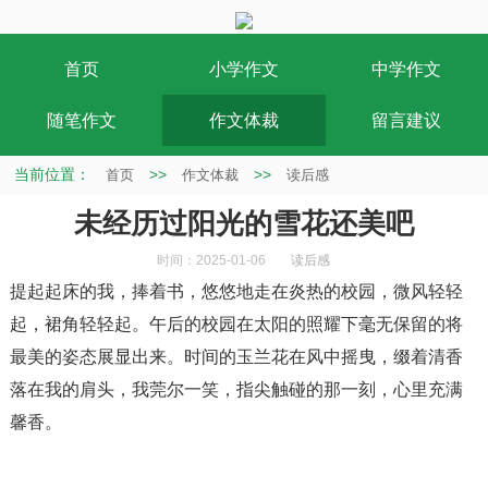
首页
小学作文
中学作文
随笔作文
作文体裁
留言建议
当前位置：
>>
>>
首页
作文体裁
读后感
未经历过阳光的雪花还美吧
时间：2025-01-06
读后感
提起起床的我，捧着书，悠悠地走在炎热的校园，微风轻轻
起，裙角轻轻起。午后的校园在太阳的照耀下毫无保留的将
最美的姿态展显出来。时间的玉兰花在风中摇曳，缀着清香
落在我的肩头，我莞尔一笑，指尖触碰的那一刻，心里充满
馨香。