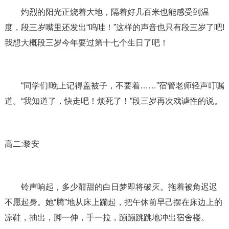
灼烈的阳光正烧着大地，隔着好几百米也能感受到温
度，段三岁嘴里还发出“呜哇！”这样的声音也只有段三岁了吧!
我想大概段三岁今年要过第十七个生日了吧！
“同学们!晚上记得盖被子，不要着……”宿管老师轻声叮嘱
道。“我知道了，快走吧！烦死了！”段三岁再次戏谑性的说。
高二:黎安
铃声响起，多少酣甜的白日梦即将破灭。拖着被角迟迟
不愿起身。她“腾”地从床上蹦起，把午休前早己摆在床边上的
凉鞋，抽出，脚一伸，手一拉，蹦蹦跳跳地冲出宿舍楼。