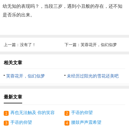
幼无知的表现吗？，当段三岁，遇到小丑般的存在，还不知
是否乐的出来。
上一篇：没有了！
下一篇：
芙蓉花开，似幻似梦
相关文章
芙蓉花开，似幻似梦
未经历过阳光的雪花还美吧
最新文章
再也无法触及 你的笑容
手语的仰望
1
2
手语的仰望
腰鼓声声震希望
3
4