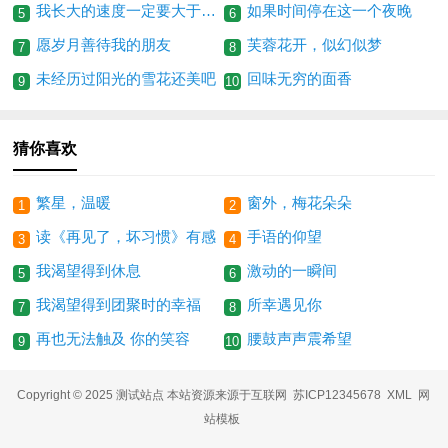
我长大的速度一定要大于他老去的速度
如果时间停在这一个夜晚
5
6
愿岁月善待我的朋友
芙蓉花开，似幻似梦
7
8
未经历过阳光的雪花还美吧
回味无穷的面香
9
10
猜你喜欢
繁星，温暖
窗外，梅花朵朵
1
2
读《再见了，坏习惯》有感
手语的仰望
3
4
我渴望得到休息
激动的一瞬间
5
6
我渴望得到团聚时的幸福
所幸遇见你
7
8
再也无法触及 你的笑容
腰鼓声声震希望
9
10
Copyright © 2025 测试站点 本站资源来源于互联网
苏ICP12345678
XML
网
站模板