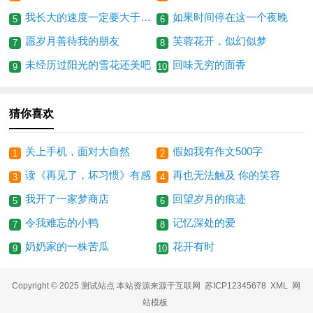
我长大的速度一定要大于他老去的速度
如果时间停在这一个夜晚
5
6
愿岁月善待我的朋友
芙蓉花开，似幻似梦
7
8
未经历过阳光的雪花还美吧
回味无穷的面香
9
10
猜你喜欢
关上手机，面对大自然
假如我有作文500字
1
2
读《再见了，坏习惯》有感
再也无法触及 你的笑容
3
4
我开了一家梦商店
回望岁月的痕迹
5
6
令我难忘的小鸭
记忆深处的爱
7
8
奶奶家的一株苦瓜
花开有时
9
10
Copyright © 2025 测试站点 本站资源来源于互联网
苏ICP12345678
XML
网
站模板