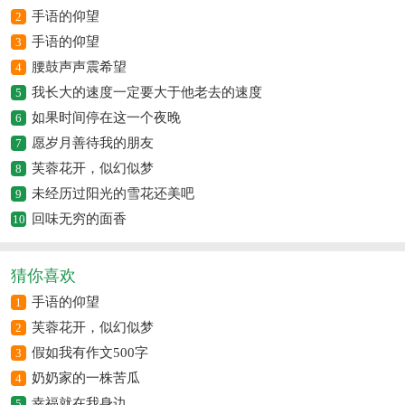
手语的仰望
2
手语的仰望
3
腰鼓声声震希望
4
我长大的速度一定要大于他老去的速度
5
如果时间停在这一个夜晚
6
愿岁月善待我的朋友
7
芙蓉花开，似幻似梦
8
未经历过阳光的雪花还美吧
9
回味无穷的面香
10
猜你喜欢
手语的仰望
1
芙蓉花开，似幻似梦
2
假如我有作文500字
3
奶奶家的一株苦瓜
4
幸福就在我身边
5