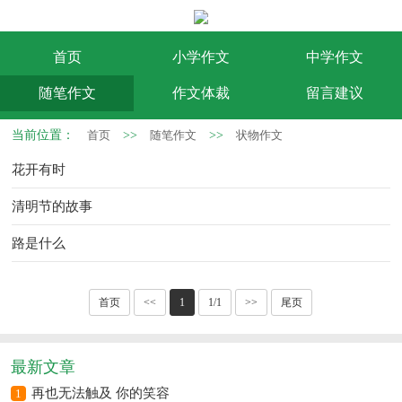
首页
小学作文
中学作文
随笔作文
作文体裁
留言建议
当前位置：
首页
>>
随笔作文
>>
状物作文
花开有时
清明节的故事
路是什么
首页
<<
1
1/1
>>
尾页
最新文章
再也无法触及 你的笑容
1